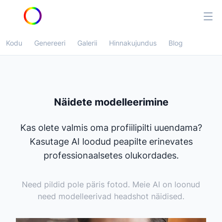
Kodu
Genereeri
Galerii
Hinnakujundus
Blog
Näidete modelleerimine
Kas olete valmis oma profiilipilti uuendama?
Kasutage AI loodud peapilte erinevates
professionaalsetes olukordades.
Need pildid pole päris fotod. Meie AI on loonud
need modelleerivad headshot näidised.