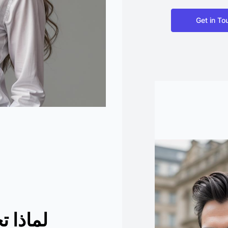
Get in To
لماذا ت